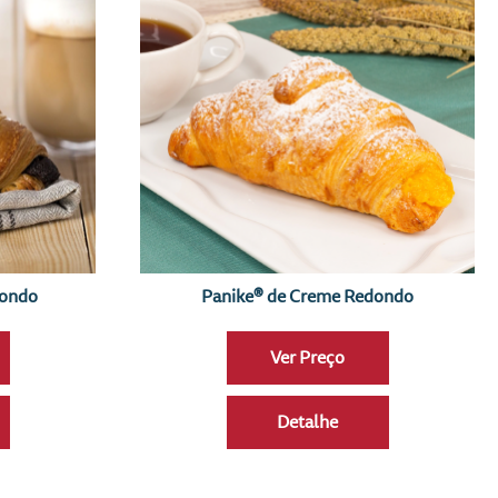
dondo
Panike® de Creme Redondo
Ver Preço
Detalhe