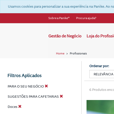
text.skipToContent
text.skipToNavigation
Usamos cookies para personalizar a sua experiência na Panike. Ao na
Sobre a Panike®
Procura ajuda?
Gestão de Negócio
Loja do Profiss
Home
Profissionais
a
Ordenar por:
Filtros Aplicados
PARA O SEU NEGÓCIO
6 Produtos enc
SUGESTÕES PARA CAFETARIAS
Doces