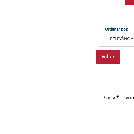
Ordenar por:
Voltar
a
Panike®
Term