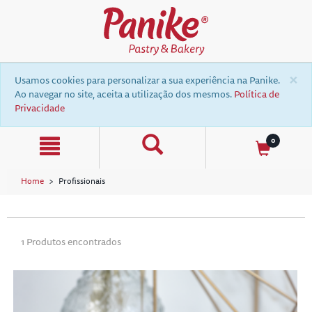
text.skipToContent
text.skipToNavigation
×
Usamos cookies para personalizar a sua experiência na Panike.
Ao navegar no site, aceita a utilização dos mesmos.
Política de
Privacidade
0
Home
Profissionais
a
1 Produtos encontrados