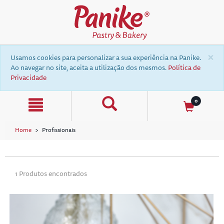
text.skipToContent
text.skipToNavigation
×
Usamos cookies para personalizar a sua experiência na Panike.
Ao navegar no site, aceita a utilização dos mesmos.
Política de
Privacidade
0
Home
Profissionais
a
1 Produtos encontrados