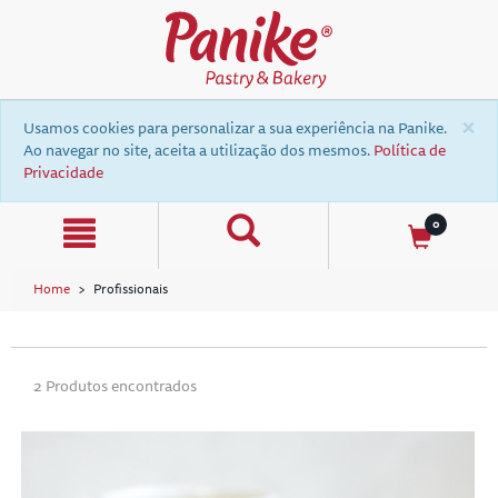
text.skipToContent
text.skipToNavigation
×
Usamos cookies para personalizar a sua experiência na Panike.
Ao navegar no site, aceita a utilização dos mesmos.
Política de
Privacidade
0
Home
Profissionais
a
2 Produtos encontrados