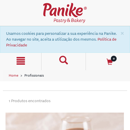
text.skipToContent
text.skipToNavigation
×
Usamos cookies para personalizar a sua experiência na Panike.
Ao navegar no site, aceita a utilização dos mesmos.
Política de
Privacidade
0
Home
Profissionais
a
1 Produtos encontrados