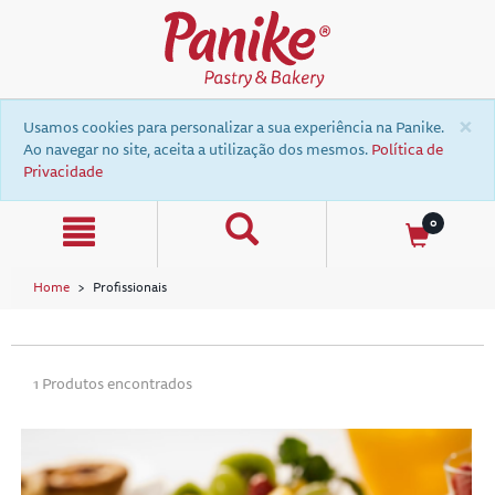
text.skipToContent
text.skipToNavigation
×
Usamos cookies para personalizar a sua experiência na Panike.
Ao navegar no site, aceita a utilização dos mesmos.
Política de
Privacidade
0
Home
Profissionais
a
1 Produtos encontrados