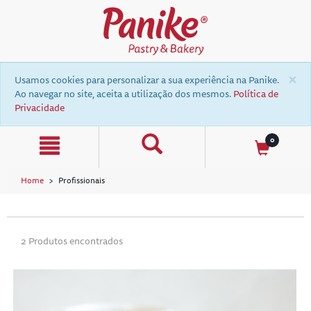
text.skipToContent
text.skipToNavigation
×
Usamos cookies para personalizar a sua experiência na Panike.
Ao navegar no site, aceita a utilização dos mesmos.
Política de
Privacidade
0
Home
Profissionais
a
2 Produtos encontrados