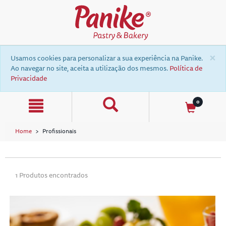
text.skipToContent
text.skipToNavigation
×
Usamos cookies para personalizar a sua experiência na Panike.
Ao navegar no site, aceita a utilização dos mesmos.
Política de
Privacidade
0
Home
Profissionais
a
1 Produtos encontrados