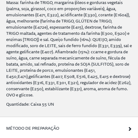
Massa: farinha de TRIGO, margarina (óleos e gorduras vegetais
(palma, soja, girassol, coco em proporções variáveis), água,
emulsionantes (E471, E322), acidificante (E330), corante (E160a)),
água, melhorante (farinha de TRIGO, GLÚTEN de TRIGO,
emulsionante (E472e), espessante (E415), dextrose, farinha de
TRIGO maltada, agentes de tratamento da farinha (E300, E920) e
enzimas [TRIGO]) e sal. Queijo fundido (16%): QUEIJO, amido
modificado, soro de LEITE, sais de ferro fundido (E331, E339), sal e
agente gelificante (E407). Afiambrado (15%): ccarne e gordura de
suíno, água, carne separada mecanicamente de suíno, fécula de
batata, amido, sal refinado, proteína de SOJA (SULFITOS), soro de
LEITE, proteína de porco, emulsionantes (E451,
E450,E471),gelificantes (E407, E508, E516, E425, E415 e dextrose)
antioxidantes (E316, E331, E301, E321), regulador de acidez (E262),
conservante (E250), estabilizante (E331), aroma, aroma de fumo.
OVO e glicose.
Quantidade: Caixa 55 UN
MÉTODO DE PREPARAÇÃO